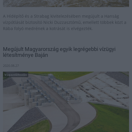
A Hídépítő és a Strabag kivitelezésében megújult a Hanság
vízpótlását biztosító Nicki Duzzasztómű, emellett többek közt a
Rába folyó medrének a kotrását is elvégezték.
Megújult Magyarország egyik legrégebbi vízügyi
létesítménye Baján
2020.08.27
Vízgazdálkodás