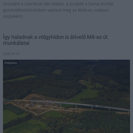
összeért a szerkezet két oldala. A projekt a Duna Aszfalt
generálkivitelezésben valósul meg az M44-es szakasz
részeként.
Így haladnak a völgyhídon is átívelő M8-as út
munkálatai
2020.10.13
Útépítés