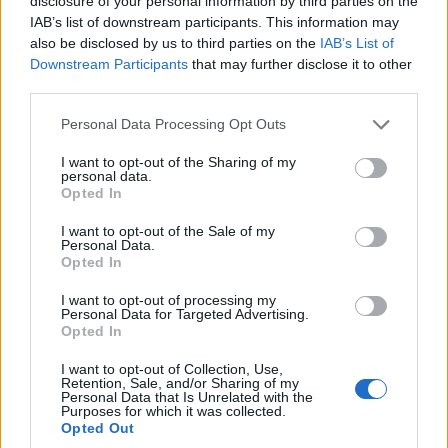
disclosure of your personal information by third parties on the
IAB’s list of downstream participants. This information may
also be disclosed by us to third parties on the
IAB’s List of
Downstream Participants
that may further disclose it to other
third parties.
Az összességében több mint hatmilliárdos beruházásban 279
lakás jön létre, a munkálatok közel járnak a befejezéshez.
Please note that this website/app uses one or more Google
Personal Data Processing Opt Outs
services and may gather and store information including but
not limited to your visit or usage behaviour. You may click to
I want to opt-out of the Sharing of my
personal data.
grant or deny consent to Google and its third-party tags to
Jó tempóban halad az M44-es új Tisza-hídjának
Opted In
use your data for below specified purposes in below Google
építése
consent section.
I want to opt-out of the Sale of my
Personal Data.
2020.07.25
Opted In
Mi épül?
I want to opt-out of processing my
Personal Data for Targeted Advertising.
Opted In
I want to opt-out of Collection, Use,
Retention, Sale, and/or Sharing of my
Personal Data that Is Unrelated with the
Purposes for which it was collected.
Opted Out