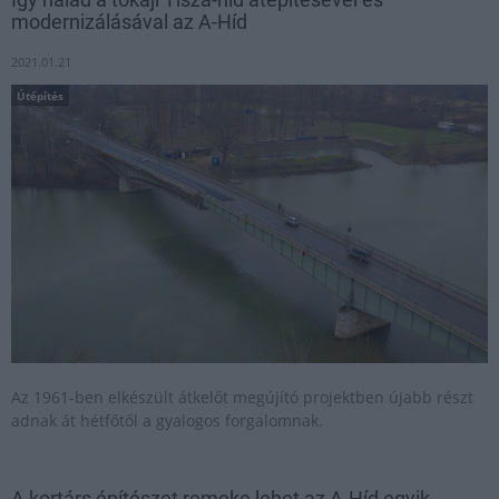
modernizálásával az A-Híd
2021.01.21
Útépítés
Az 1961-ben elkészült átkelőt megújító projektben újabb részt
adnak át hétfőtől a gyalogos forgalomnak.
A kortárs építészet remeke lehet az A-Híd egyik