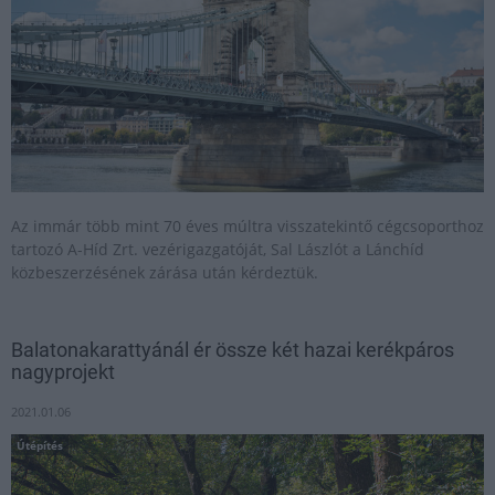
Az immár több mint 70 éves múltra visszatekintő cégcsoporthoz
tartozó A-Híd Zrt. vezérigazgatóját, Sal Lászlót a Lánchíd
közbeszerzésének zárása után kérdeztük.
Balatonakarattyánál ér össze két hazai kerékpáros
nagyprojekt
2021.01.06
Útépítés