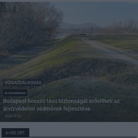
VÍZGAZDÁLKODÁS
árvízvédelem
Budapest hosszú távú biztonságát erősítheti az
árvízvédelmi védművek fejlesztése
2026.02.02
A-HÍD ZRT.