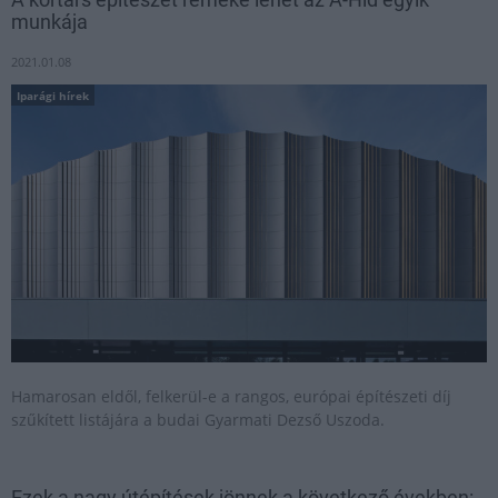
munkája
2021.01.08
Iparági hírek
Hamarosan eldől, felkerül-e a rangos, európai építészeti díj
szűkített listájára a budai Gyarmati Dezső Uszoda.
Ezek a nagy útépítések jönnek a következő években: