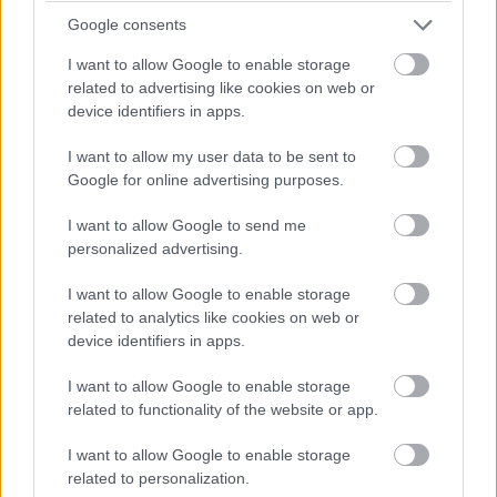
Google consents
I want to allow Google to enable storage
related to advertising like cookies on web or
Az M44-es gyorsforgalmi út új hídjának szerkezetépítési
device identifiers in apps.
munkálatai a Panama-csatorna rekonstrukciójakor is használt
PERI rendszerekkel valósulnak meg.
I want to allow my user data to be sent to
Google for online advertising purposes.
I want to allow Google to send me
Újabb városrészeket kapcsol össze egy nagyszabású
personalized advertising.
vasútfejlesztés Tatabányán
I want to allow Google to enable storage
2021.02.16
related to analytics like cookies on web or
Vasútfejlesztés
device identifiers in apps.
I want to allow Google to enable storage
related to functionality of the website or app.
I want to allow Google to enable storage
related to personalization.