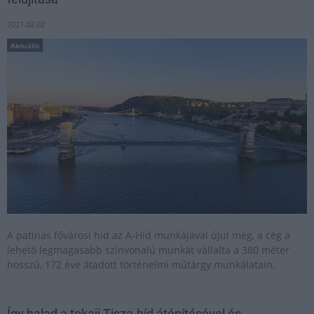
2021.02.02
Aktuális
A patinás fővárosi híd az A-Híd munkájával újul meg, a cég a
lehető legmagasabb színvonalú munkát vállalta a 380 méter
hosszú, 172 éve átadott történelmi műtárgy munkálatain.
Így halad a tokaji Tisza-híd átépítésével és