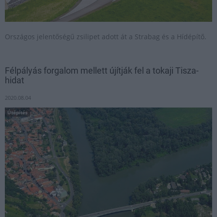
Országos jelentőségű zsilipet adott át a Strabag és a Hídépítő.
Félpályás forgalom mellett újítják fel a tokaji Tisza-
hidat
2020.08.04
Útépítés