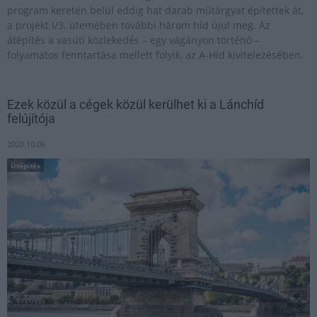
program keretén belül eddig hat darab műtárgyat építettek át,
a projekt I/3. ütemében további három híd újul meg. Az
átépítés a vasúti közlekedés – egy vágányon történő –
folyamatos fenntartása mellett folyik, az A-Híd kivitelezésében.
Ezek közül a cégek közül kerülhet ki a Lánchíd
felújítója
2020.10.06
Útépítés