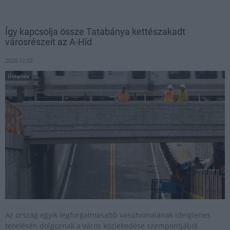
Így kapcsolja össze Tatabánya kettészakadt
városrészeit az A-Híd
2020.12.02
Útépítés
Az ország egyik legforgalmasabb vasútvonalának ideiglenes
terelésén dolgoznak a város közlekedése szempontjából