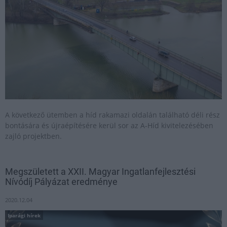
A következő ütemben a híd rakamazi oldalán található déli rész
bontására és újraépítésére kerül sor az A-Híd kivitelezésében
zajló projektben.
Megszületett a XXII. Magyar Ingatlanfejlesztési
Nívódíj Pályázat eredménye
2020.12.04
Iparági hírek