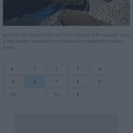
Az A-HÍd Zrt. három hidat újít fel a 120a jelű MÁV-vonalon, most
a Pest megyei Farmosnál futó Hajta-híd projektjéről érkeztek
hírek.
1
2
3
4
5
6
7
8
9
10
...
13