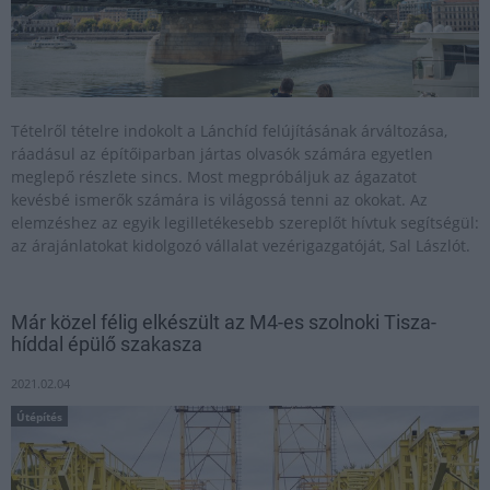
Tételről tételre indokolt a Lánchíd felújításának árváltozása,
ráadásul az építőiparban jártas olvasók számára egyetlen
meglepő részlete sincs. Most megpróbáljuk az ágazatot
kevésbé ismerők számára is világossá tenni az okokat. Az
elemzéshez az egyik legilletékesebb szereplőt hívtuk segítségül:
az árajánlatokat kidolgozó vállalat vezérigazgatóját, Sal Lászlót.
Már közel félig elkészült az M4-es szolnoki Tisza-
híddal épülő szakasza
2021.02.04
Útépítés