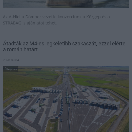
Az A-Híd, a Dömper vezette konzorcium, a Közgép és a
STRABAG is ajánlatot tehet.
Átadták az M4-es legkeletibb szakaszát, ezzel elérte
a román határt
2020.09.04
Útépítés