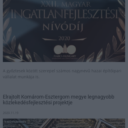
A győztesek között szerepel számos nagynevű hazai építőipari
vállalat munkája is.
Elrajtolt Komárom-Esztergom megye legnagyobb
közlekedésfejlesztési projektje
2020.11.19
Vasútfejlesztés