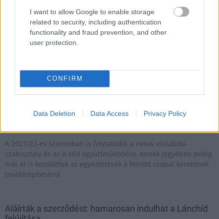
I want to allow Google to enable storage
related to security, including authentication
functionality and fraud prevention, and other
user protection.
Elsőként egy félmilliárd forintos akadálymentesítés valósul meg
a megyeszékhelyen, majd indulhat a vasútállomás teljes
átépítése.
CONFIRM
Hosszú távra tervez az A-Híd a Vasassal
Data Deletion
Data Access
Privacy Policy
2021.02.09
A 2021/22-es szezonban is folytatódik a Vasas vízilabda-
szakosztály és az A-Híd együttműködése, ennek jegyében pedig
már el is kezdődtek az egyeztetések a felnőtt csapat keretének
továbbépítéséről.
Aláírták a szerződést: hamarosan indulhat a Lánchíd
felújítása