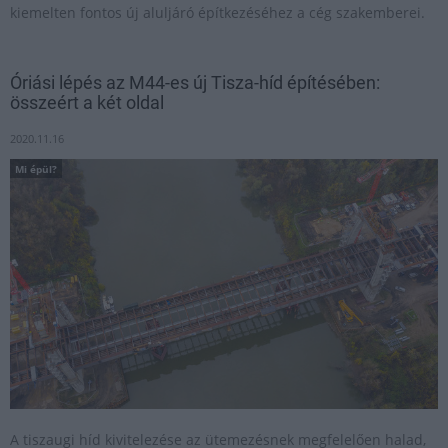
kiemelten fontos új aluljáró építkezéséhez a cég szakemberei.
Óriási lépés az M44-es új Tisza-híd építésében:
összeért a két oldal
2020.11.16
Mi épül?
A tiszaugi híd kivitelezése az ütemezésnek megfelelően halad,