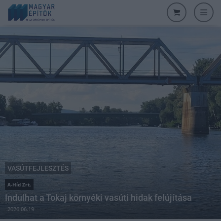
VASÚTFEJLESZTÉS
A-Híd Zrt.
Indulhat a Tokaj környéki vasúti hidak felújítása
2026.06.19