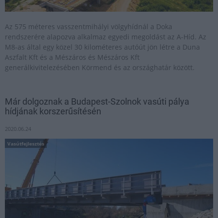
Az 575 méteres vasszentmihályi völgyhídnál a Doka
rendszerére alapozva alkalmaz egyedi megoldást az A-Híd. Az
M8-as által egy közel 30 kilométeres autóút jön létre a Duna
Aszfalt Kft és a Mészáros és Mészáros Kft
generálkivitelezésében Körmend és az országhatár között.
Már dolgoznak a Budapest-Szolnok vasúti pálya
hídjának korszerűsítésén
2020.06.24
Vasútfejlesztés