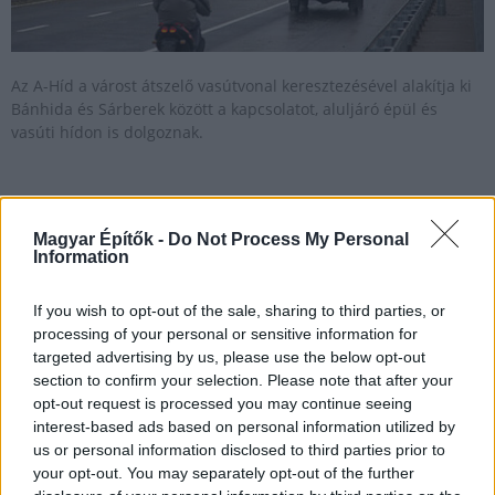
Az A-Híd a várost átszelő vasútvonal keresztezésével alakítja ki
Bánhida és Sárberek között a kapcsolatot, aluljáró épül és
vasúti hídon is dolgoznak.
Izgalmas szerkezeti megoldásokkal készülnek
társasházak Angyalföldön
Magyar Építők -
Do Not Process My Personal
Information
2020.07.31
Mi épül?
If you wish to opt-out of the sale, sharing to third parties, or
processing of your personal or sensitive information for
targeted advertising by us, please use the below opt-out
section to confirm your selection. Please note that after your
opt-out request is processed you may continue seeing
interest-based ads based on personal information utilized by
us or personal information disclosed to third parties prior to
your opt-out. You may separately opt-out of the further