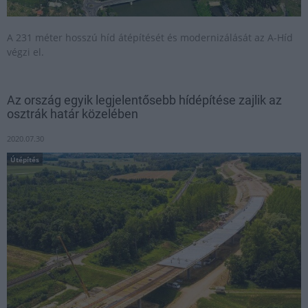
A 231 méter hosszú híd átépítését és modernizálását az A-Híd
végzi el.
Az ország egyik legjelentősebb hídépítése zajlik az
osztrák határ közelében
2020.07.30
Útépítés