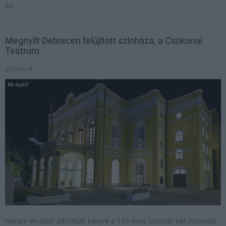
en.
Megnyílt Debrecen felújított színháza, a Csokonai
Teátrum
2023.09.18
Mi épül?
Három év alatt állították helyre a 150 éves színház két épületét.