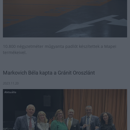
10.800 négyzetméter műgyanta padlót készítettek a Mapei
termékeivel.
Markovich Béla kapta a Gránit Oroszlánt
2023.11.20
Aktuális