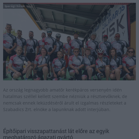
Iparági hírek
Az ország legnagyobb amatőr kerékpáros versenyén idén
hatalmas széllel kellett szembe nézniük a résztvevőknek, de
nemcsak ennek leküzdéséről árult el izgalmas részleteket a
Szabadics Zrt. elnöke a lapunknak adott interjúban.
Építőipari visszapattanást lát előre az egyik
meghatározó ágazati gyártó