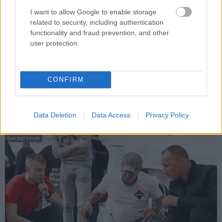
I want to allow Google to enable storage
related to security, including authentication
functionality and fraud prevention, and other
user protection.
Nyolc évnyi munka után olyan sikert ért el a Mapei különleges
programja, amely egy védjegy használatára is jogosulttá tette.
CONFIRM
Elindult a verseny az Év Szakembere címért
Data Deletion
Data Access
Privacy Policy
2024.08.22
Iparági hírek