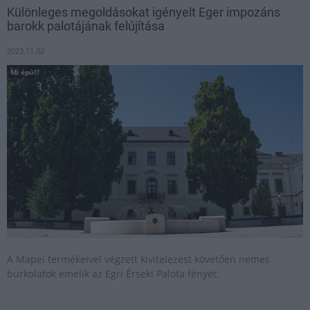
Különleges megoldásokat igényelt Eger impozáns
barokk palotájának felújítása
2023.11.02
Mi épül?
A Mapei termékeivel végzett kivitelezést követően nemes
burkolatok emelik az Egri Érseki Palota fényét.