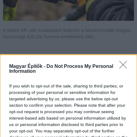
A Mapei Kft. idei kutatásából kiderült: a kontármunkák átlagos
kárösszege 820 236 forintra emelkedett idén.
Sikeresen kezelte az első félév negatív tendenciáját a
Mapei
Magyar Építők -
Do Not Process My Personal
Information
2023.10.09
Iparági hírek
If you wish to opt-out of the sale, sharing to third parties, or
processing of your personal or sensitive information for
targeted advertising by us, please use the below opt-out
section to confirm your selection. Please note that after your
opt-out request is processed you may continue seeing
interest-based ads based on personal information utilized by
us or personal information disclosed to third parties prior to
your opt-out. You may separately opt-out of the further