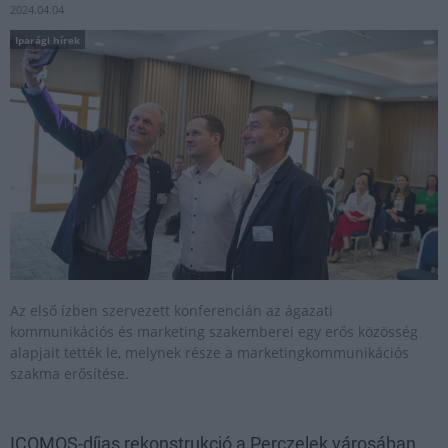
2024.04.04
Iparági hírek
Az első ízben szervezett konferencián az ágazati
kommunikációs és marketing szakemberei egy erős közösség
alapjait tették le, melynek része a marketingkommunikációs
szakma erősítése.
ICOMOS-díjas rekonstrukció a Perczelek városában