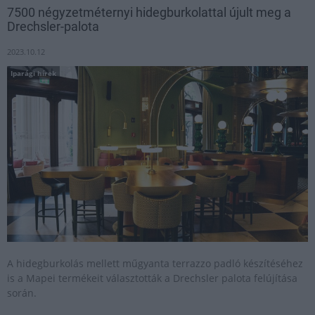
7500 négyzetméternyi hidegburkolattal újult meg a
Drechsler-palota
2023.10.12
Iparági hírek
A hidegburkolás mellett műgyanta terrazzo padló készítéséhez
is a Mapei termékeit választották a Drechsler palota felújítása
során.