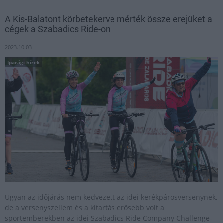
A Kis-Balatont körbetekerve mérték össze erejüket a
cégek a Szabadics Ride-on
2023.10.03
Iparági hírek
Ugyan az időjárás nem kedvezett az idei kerékpárosversenynek,
de a versenyszellem és a kitartás erősebb volt a
sportemberekben az idei Szabadics Ride Company Challenge-