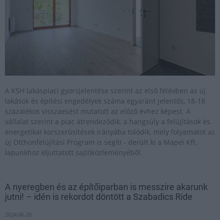
A KSH lakáspiaci gyorsjelentése szerint az első félévben az új
lakások és építési engedélyek száma egyaránt jelentős, 18-18
százalékos visszaesést mutatott az előző évhez képest. A
vállalat szerint a piac átrendeződik, a hangsúly a felújítások és
energetikai korszerűsítések irányába tolódik, mely folyamatot az
új Otthonfelújítási Program is segíti - derült ki a Mapei Kft.
lapunkhoz eljuttatott sajtóközleményéből.
A nyeregben és az építőiparban is messzire akarunk
jutni! – idén is rekordot döntött a Szabadics Ride
2024.06.28