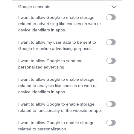
Google consents
I want to allow Google to enable storage
related to advertising like cookies on web or
device identifiers in apps.
Az idei Szabadics Ride Company Challengen nemzetközi
licensszel rendelkező csapat is részt vesz, mellyel támogatói
I want to allow my user data to be sent to
megállapodást köt az építőipari cég.
Google for online advertising purposes.
I want to allow Google to send me
personalized advertising.
Nagydíjas programmal a szakemberhiány ellen
I want to allow Google to enable storage
2023.09.11
related to analytics like cookies on web or
Iparági hírek
device identifiers in apps.
I want to allow Google to enable storage
related to functionality of the website or app.
I want to allow Google to enable storage
related to personalization.