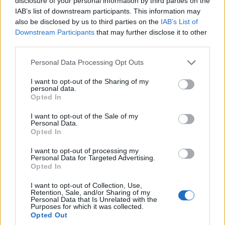
disclosure of your personal information by third parties on the
IAB’s list of downstream participants. This information may
also be disclosed by us to third parties on the
IAB’s List of
Downstream Participants
that may further disclose it to other
third parties.
Erősödött a hőszigetelési termékvonal, valamint a felújítással
kapcsolatos építéskémiai és épületrehabilitációs termékek
Please note that this website/app uses one or more Google
Personal Data Processing Opt Outs
forgalma.
services and may gather and store information including but
not limited to your visit or usage behaviour. You may click to
I want to opt-out of the Sharing of my
personal data.
grant or deny consent to Google and its third-party tags to
Opted In
use your data for below specified purposes in below Google
A csapatmunkán alapuló vállalati kultúra egész évben
consent section.
a Ride-ra készíti fel a Szabadics közösségét
I want to opt-out of the Sale of my
Personal Data.
Opted In
2023.09.21
Iparági hírek
I want to opt-out of processing my
Personal Data for Targeted Advertising.
Opted In
I want to opt-out of Collection, Use,
Retention, Sale, and/or Sharing of my
Personal Data that Is Unrelated with the
Purposes for which it was collected.
Opted Out