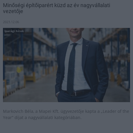
Minőségi építőiparért küzd az év nagyvállalati
vezetője
2023.12.06
Iparági hírek
Markovich Béla, a Mapei Kft. ügyvezetője kapta a „Leader of the
Year” díjat a nagyvállalati kategóriában.