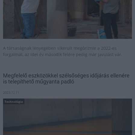
A társaságnak lényegében sikerült megőriznie a 2022-es
forgalmát, az idei év második felére pedig már javulást vár.
Megfelelő eszközökkel szélsőséges időjárás ellenére
is telepíthető műgyanta padló
2023.12.11
Technológia