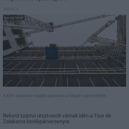
2024.05.15
Iparági hírek
A KSH adataira reagált pozitívan a Mapei ügyvezetője.
Rekord számú résztvevőt várnak idén a Tour de
Zalakaros kerékpárversenyre