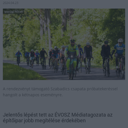
2024.04.23
Iparági hírek
A rendezvényt támogató Szabadics csapata próbatekeréssel
hangolt a kétnapos eseményre.
Jelentős lépést tett az ÉVOSZ Médiatagozata az
építőipar jobb megítélése érdekében