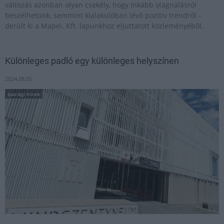
változás azonban olyan csekély, hogy inkább stagnálásról
beszélhetünk, semmint kialakulóban lévő pozitív trendről -
derült ki a Mapei. Kft. lapunkhoz eljuttatott közleményéből.
Különleges padló egy különleges helyszínen
2024.08.05
Iparági hírek