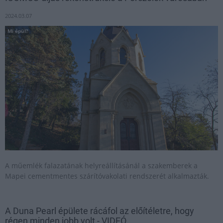
2024.03.07
Mi épül?
A műemlék falazatának helyreállításánál a szakemberek a
Mapei cementmentes szárítóvakolati rendszerét alkalmazták.
A Duna Pearl épülete rácáfol az előítéletre, hogy
régen minden jobb volt - VIDEÓ