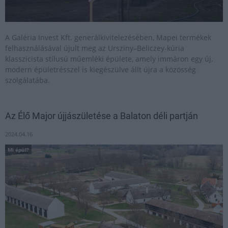
A Galéria Invest Kft. generálkivitelezésében, Mapei termékek
felhasználásával újult meg az Ursziny–Beliczey-kúria
klasszicista stílusú műemléki épülete, amely immáron egy új,
modern épületrésszel is kiegészülve állt újra a közösség
szolgálatába.
Az Élő Major újjászületése a Balaton déli partján
2024.04.16
Mi épül?