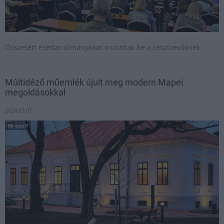
Összetett esettanulmányokat mutattak be a résztvevőknek.
Múltidéző műemlék újult meg modern Mapei
megoldásokkal
2024.05.07
Mi épül?