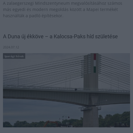
A zalaegerszegi Mindszentyneum megvalósításához számos
más egyedi és modern megoldás között a Mapei termékét
használták a padló építésekor.
A Duna új ékköve – a Kalocsa-Paks híd születése
2024.07.12
Iparági hírek