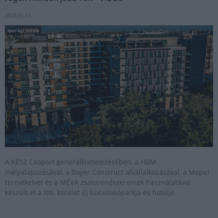
2024.01.11
Iparági hírek
A KÉSZ Csoport generálkivitelezésében, a HBM
mélyalapozásával, a Bayer Construct alvállalkozásával, a Mapei
termékeivel és a MEVA zsalurendszereinek használatával
készült el a XIII. kerület új luxuslakóparkja és hotelje.