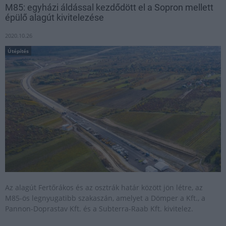
M85: egyházi áldással kezdődött el a Sopron mellett
épülő alagút kivitelezése
2020.10.26
Útépítés
Az alagút Fertőrákos és az osztrák határ között jön létre, az
M85-ös legnyugatibb szakaszán, amelyet a Dömper a Kft., a
Pannon-Doprastav Kft. és a Subterra-Raab Kft. kivitelez.