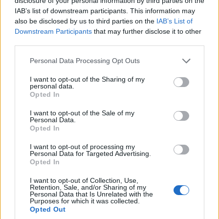
disclosure of your personal information by third parties on the
IAB’s list of downstream participants. This information may
also be disclosed by us to third parties on the
IAB’s List of
Downstream Participants
that may further disclose it to other
third parties.
Please note that this website/app uses one or more Google
Personal Data Processing Opt Outs
services and may gather and store information including but
Az ország északnyugati sarkában épülő négysávos autóút
not limited to your visit or usage behaviour. You may click to
I want to opt-out of the Sharing of my
personal data.
Dömper és a Subterra-Raab által épített szakaszán már
grant or deny consent to Google and its third-party tags to
Opted In
jelentősen előre haladt a munka.
use your data for below specified purposes in below Google
consent section.
I want to opt-out of the Sale of my
Personal Data.
Opted In
Látványosan halad a Sopront az országos
gyorsforgalmi hálózatba bekötő útépítés
I want to opt-out of processing my
Personal Data for Targeted Advertising.
2020.05.26
Opted In
Útépítés
I want to opt-out of Collection, Use,
Retention, Sale, and/or Sharing of my
Personal Data that Is Unrelated with the
Purposes for which it was collected.
Opted Out