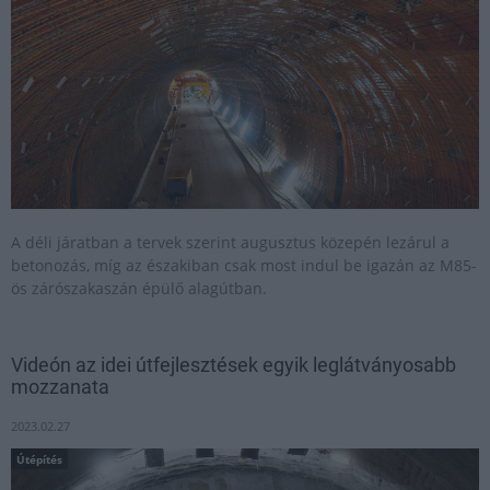
A déli járatban a tervek szerint augusztus közepén lezárul a
betonozás, míg az északiban csak most indul be igazán az M85-
ös zárószakaszán épülő alagútban.
Videón az idei útfejlesztések egyik leglátványosabb
mozzanata
2023.02.27
Útépítés