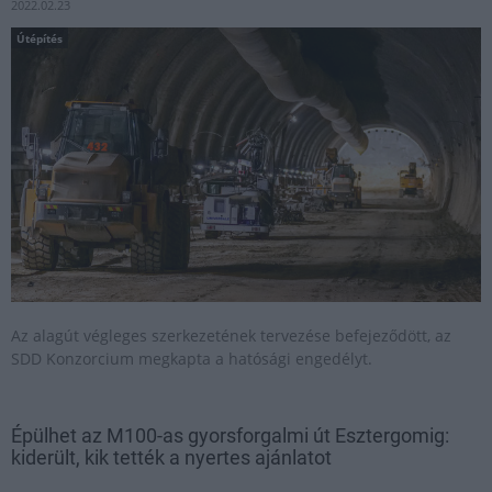
2022.02.23
Útépítés
Az alagút végleges szerkezetének tervezése befejeződött, az
SDD Konzorcium megkapta a hatósági engedélyt.
Épülhet az M100-as gyorsforgalmi út Esztergomig:
kiderült, kik tették a nyertes ajánlatot