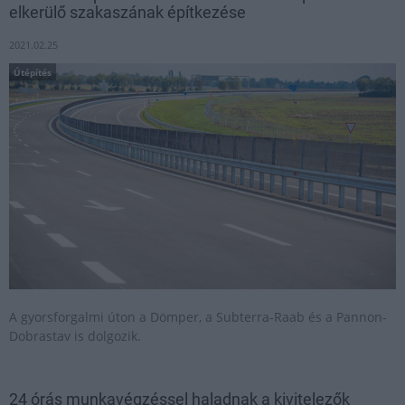
elkerülő szakaszának építkezése
2021.02.25
Útépítés
A gyorsforgalmi úton a Dömper, a Subterra-Raab és a Pannon-
Dobrastav is dolgozik.
24 órás munkavégzéssel haladnak a kivitelezők