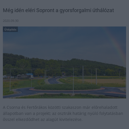
Még idén eléri Sopront a gyorsforgalmi úthálózat
2020.09.30
Útépítés
A Csorna és Fertőrákos közötti szakaszon már előrehaladott
állapotban van a projekt; az osztrák határig nyúló folytatásban
ősszel elkezdődhet az alagút kivitelezése.