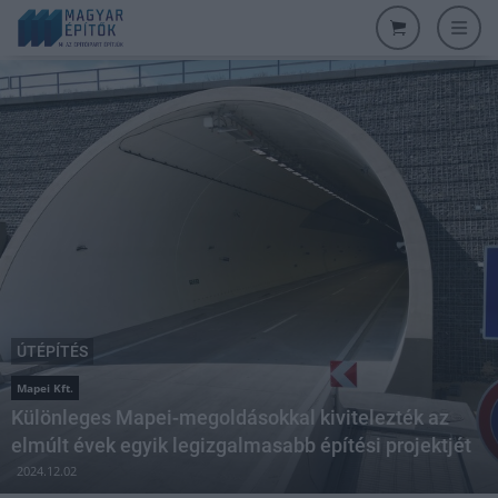
ÚTÉPÍTÉS
Mapei Kft.
Különleges Mapei-megoldásokkal kivitelezték az
elmúlt évek egyik legizgalmasabb építési projektjét
2024.12.02