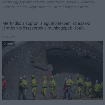
készül egy géplánc közreműködésével a Dömper, Subterra-
Raab és Pannon-Doprastav által kivitelezett projektben.
Mérföldkő a soproni alagútépítésben: az északi
járatban is összeértek a munkagépek - fotók
2023.02.09
Útépítés