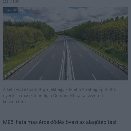
2021.11.30
Útépítés
A két részre bontott projekt egyik felét a Strabag Építő Kft.
nyerte, a másikat pedig a Dömper Kft. által vezetett
konzorcium.
M85: hatalmas érdeklődés övezi az alagútépítést