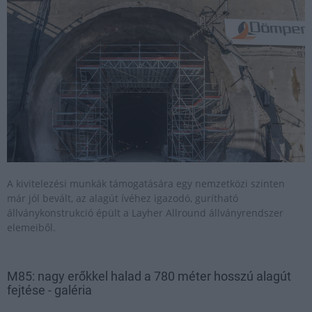
A kivitelezési munkák támogatására egy nemzetközi szinten
már jól bevált, az alagút ívéhez igazodó, gurítható
állványkonstrukció épült a Layher Allround állványrendszer
elemeiből.
M85: nagy erőkkel halad a 780 méter hosszú alagút
fejtése - galéria