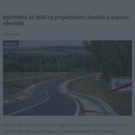
Mérföldkő az M85-ös projektjében: átadták a soproni
elkerülőt
2024.05.06
Útépítés
A 8647-es jelű elkerülő mintegy 3,6 kilométer hosszú kétsávos
útként jött létre a Dömper, a Subterra-Raab és a Pannon-