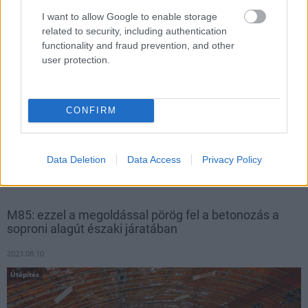
I want to allow Google to enable storage
related to security, including authentication
functionality and fraud prevention, and other
user protection.
CONFIRM
Az ország északnyugati sarkában épülő gyorsforgalmi út
határig vezető szakaszát és Sopron új elkerülő útját is a
Dömper, a Pannon-Doprastav és a Subterra-Raab konzorciuma
Data Deletion
Data Access
Privacy Policy
építi fel egy közel 43,9 milliárd forintos projektben.
M85: ezzel a megoldással pörög fel a betonozás a
soproni alagút északi járatában
2023.08.10
Útépítés