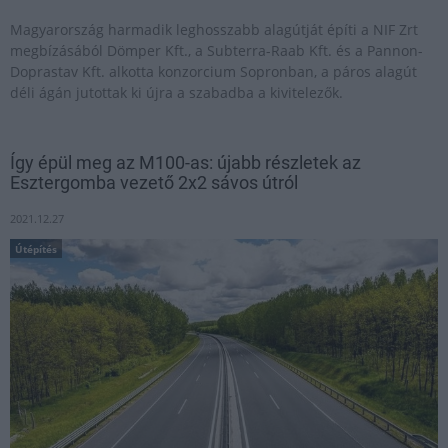
Magyarország harmadik leghosszabb alagútját építi a NIF Zrt
megbízásából Dömper Kft., a Subterra-Raab Kft. és a Pannon-
Doprastav Kft. alkotta konzorcium Sopronban, a páros alagút
déli ágán jutottak ki újra a szabadba a kivitelezők.
Így épül meg az M100-as: újabb részletek az
Esztergomba vezető 2x2 sávos útról
2021.12.27
Útépítés