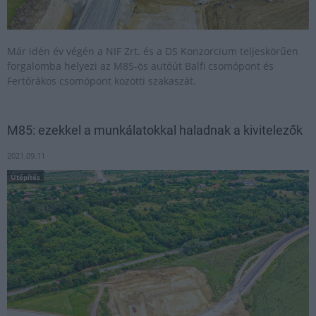
Már idén év végén a NIF Zrt. és a DS Konzorcium teljeskörűen
forgalomba helyezi az M85-ös autóút Balfi csomópont és
Fertőrákos csomópont közötti szakaszát.
M85: ezekkel a munkálatokkal haladnak a kivitelezők
2021.09.11
Útépítés