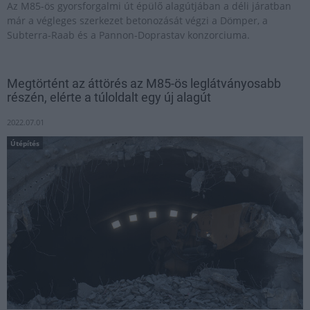
Az M85-ös gyorsforgalmi út épülő alagútjában a déli járatban
már a végleges szerkezet betonozását végzi a Dömper, a
Subterra-Raab és a Pannon-Doprastav konzorciuma.
Megtörtént az áttörés az M85-ös leglátványosabb
részén, elérte a túloldalt egy új alagút
2022.07.01
Útépítés