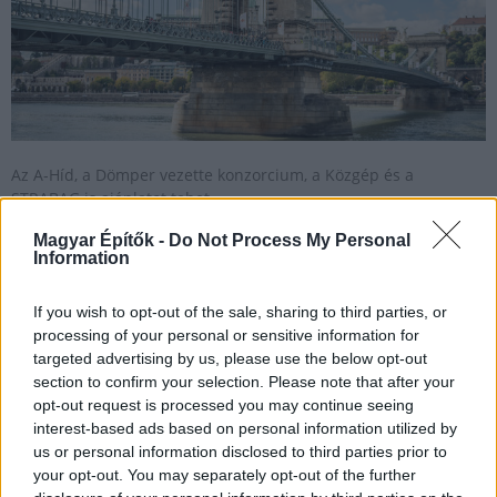
Az A-Híd, a Dömper vezette konzorcium, a Közgép és a
STRABAG is ajánlatot tehet.
Magyar Építők -
Do Not Process My Personal
Information
M85-ös: Sopronnál ideiglenes elkerülő úttal gyorsítják
az építkezést
If you wish to opt-out of the sale, sharing to third parties, or
processing of your personal or sensitive information for
2020.08.10
targeted advertising by us, please use the below opt-out
Útépítés
section to confirm your selection. Please note that after your
opt-out request is processed you may continue seeing
interest-based ads based on personal information utilized by
us or personal information disclosed to third parties prior to
your opt-out. You may separately opt-out of the further