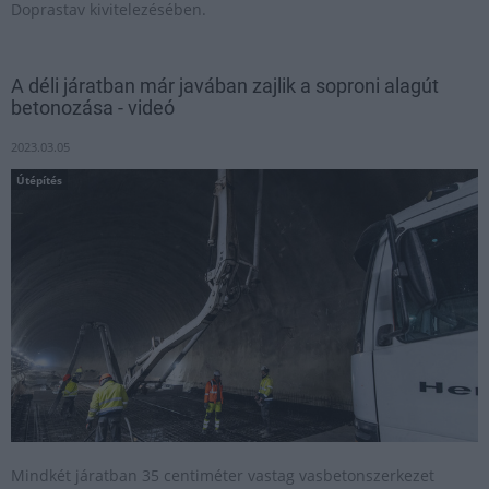
Doprastav kivitelezésében.
A déli járatban már javában zajlik a soproni alagút
betonozása - videó
2023.03.05
Útépítés
Mindkét járatban 35 centiméter vastag vasbetonszerkezet