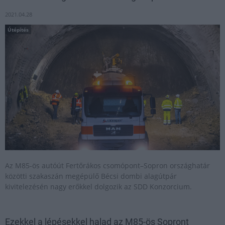
2021.04.28
Útépítés
Az M85-ös autóút Fertőrákos csomópont–Sopron országhatár
közötti szakaszán megépülő Bécsi dombi alagútpár
kivitelezésén nagy erőkkel dolgozik az SDD Konzorcium.
Ezekkel a lépésekkel halad az M85-ös Sopront