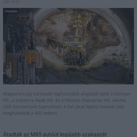
2021.10.27
Útépítés
Magyarország harmadik leghosszabb alagútját építi a Dömper
Kft., a Subterra-Raab Kft. és a Pannon-Doprastav Kft. alkotta
SDD Konzorcium Sopronban. A bal járat fejtési munkái már
meghaladták a 450 métert.
Átadták az M85 autóút legújabb szakaszát