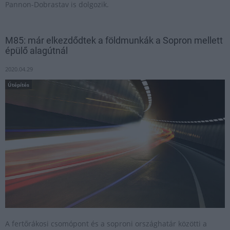
Pannon-Dobrastav is dolgozik.
M85: már elkezdődtek a földmunkák a Sopron mellett
épülő alagútnál
2020.04.29
Útépítés
A fertőrákosi csomópont és a soproni országhatár közötti a