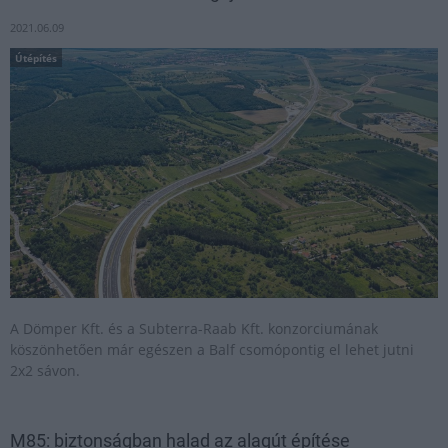
2021.06.09
Útépítés
A Dömper Kft. és a Subterra-Raab Kft. konzorciumának
köszönhetően már egészen a Balf csomópontig el lehet jutni
2x2 sávon.
M85: biztonságban halad az alagút építése