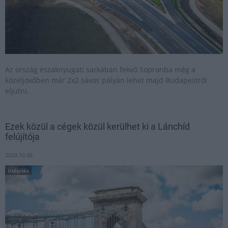
Az ország északnyugati sarkában fekvő Sopronba még a
közeljövőben már 2x2 sávos pályán lehet majd Budapestről
eljutni.
Ezek közül a cégek közül kerülhet ki a Lánchíd
felújítója
2020.10.06
Útépítés