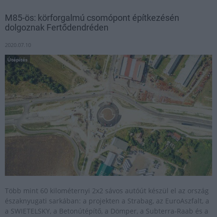
M85-ös: körforgalmú csomópont építkezésén
dolgoznak Fertődendréden
2020.07.10
Útépítés
Több mint 60 kilométernyi 2x2 sávos autóút készül el az ország
északnyugati sarkában: a projekten a Strabag, az EuroAszfalt, a
a SWIETELSKY, a Betonútépítő, a Dömper, a Subterra-Raab és a