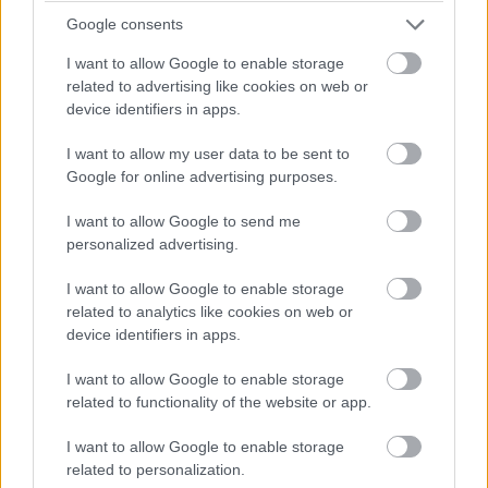
Google consents
I want to allow Google to enable storage
related to advertising like cookies on web or
device identifiers in apps.
I want to allow my user data to be sent to
Google for online advertising purposes.
A Dömper, a Pannon-Doprastav, a Subterra-Raab, a Strabag, a
Belfry, az EuroAszfalt, a SWIETELSKY Magyarország és a
I want to allow Google to send me
Betonútépítő is dolgozik a feladaton.
personalized advertising.
I want to allow Google to enable storage
related to analytics like cookies on web or
Kiderült, kik építik meg az M85-ös alagútját
device identifiers in apps.
2019.06.11
I want to allow Google to enable storage
Aktuális
related to functionality of the website or app.
I want to allow Google to enable storage
related to personalization.