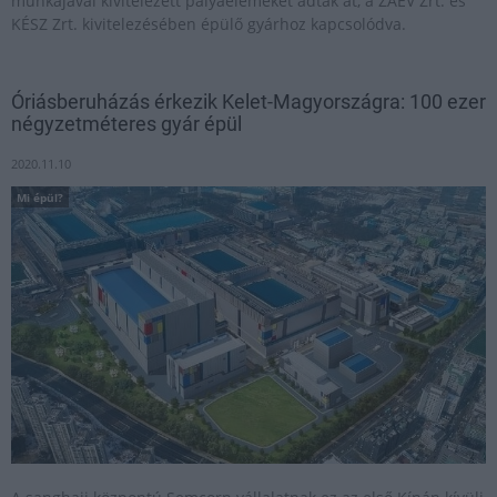
munkájával kivitelezett pályaelemeket adták át, a ZÁÉV Zrt. és
KÉSZ Zrt. kivitelezésében épülő gyárhoz kapcsolódva.
Óriásberuházás érkezik Kelet-Magyországra: 100 ezer
négyzetméteres gyár épül
2020.11.10
Mi épül?