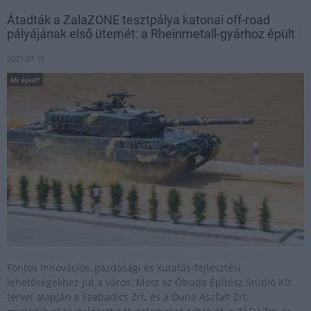
Átadták a ZalaZONE tesztpálya katonai off-road
pályájának első ütemét: a Rheinmetall-gyárhoz épült
2021.07.15
Mi épül?
Fontos innovációs, gazdasági és kutatás-fejlesztési
lehetőségekhez jut a város. Most az Óbuda Építész Stúdió Kft
tervei alapján a Szabadics Zrt. és a Duna Aszfalt Zrt.