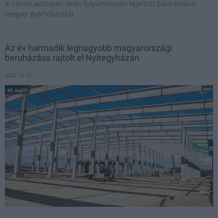
A német autóipari óriás folyamatosan fejelszti Bács-Kiskun
megyei gyártóbázisát.
Az év harmadik legnagyobb magyarországi
beruházása rajtolt el Nyíregyházán
2022.10.18
Mi épül?