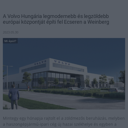
A Volvo Hungária legmodernebb és legzöldebb
európai központját építi fel Ecseren a Weinberg
2023.05.30
Mi épül?
Mintegy egy hónapja rajtolt el a zöldmezős beruházás, melyben
a haszongépjármű-ipari cég új hazai székhelye és egyben a