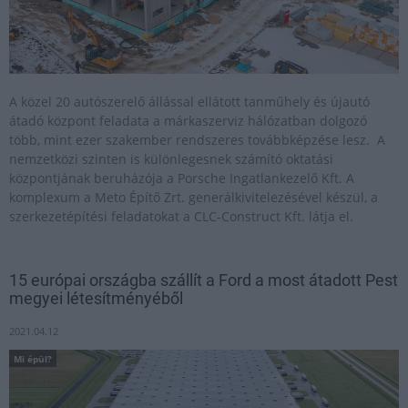
A közel 20 autószerelő állással ellátott tanműhely és újautó
átadó központ feladata a márkaszerviz hálózatban dolgozó
több, mint ezer szakember rendszeres továbbképzése lesz. A
nemzetközi szinten is különlegesnek számító oktatási
központjának beruházója a Porsche Ingatlankezelő Kft. A
komplexum a Meto Építő Zrt. generálkivitelezésével készül, a
szerkezetépítési feladatokat a CLC-Construct Kft. látja el.
15 európai országba szállít a Ford a most átadott Pest
megyei létesítményéből
2021.04.12
Mi épül?