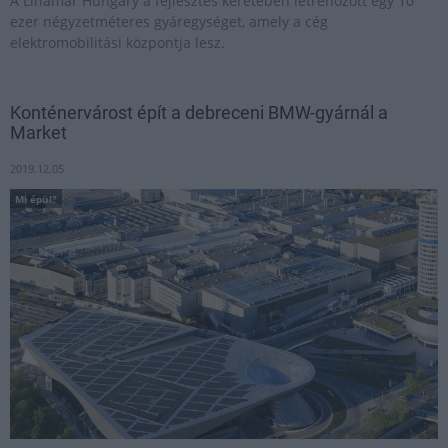
A Linamar Hungary a fejlesztés keretében létrehozott egy 10
ezer négyzetméteres gyáregységet, amely a cég
elektromobilitási központja lesz.
Konténervárost épít a debreceni BMW-gyárnál a
Market
2019.12.05
Mi épül?