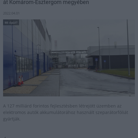
át Komárom-Esztergom megyében
2022.04.01
Mi épül?
A 127 milliárd forintos fejlesztésben létrejött üzemben az
elektromos autók akkumulátorához használt szeparátorfóliát
gyártják.