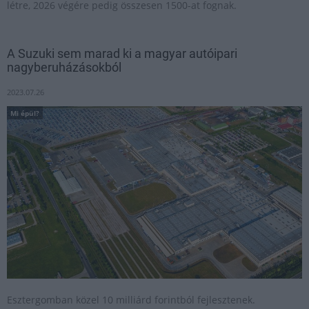
létre, 2026 végére pedig összesen 1500-at fognak.
A Suzuki sem marad ki a magyar autóipari
nagyberuházásokból
2023.07.26
Mi épül?
Esztergomban közel 10 milliárd forintból fejlesztenek.