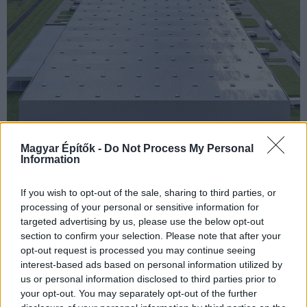
Logisztikai központtal gyorsított az amerikai autóipari
Magyar Építők -
Do Not Process My Personal
Information
óriásvállalat.
If you wish to opt-out of the sale, sharing to third parties, or
processing of your personal or sensitive information for
Autóipari nagyberuházás érkezik Miskolcra
targeted advertising by us, please use the below opt-out
section to confirm your selection. Please note that after your
2020.10.19
opt-out request is processed you may continue seeing
Mi épül?
interest-based ads based on personal information utilized by
us or personal information disclosed to third parties prior to
your opt-out. You may separately opt-out of the further