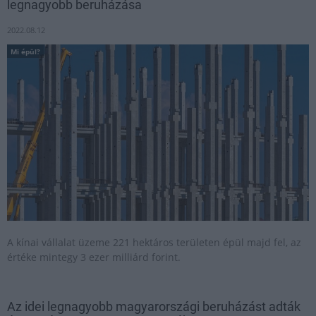
legnagyobb beruházása
2022.08.12
Mi épül?
A kínai vállalat üzeme 221 hektáros területen épül majd fel, az
értéke mintegy 3 ezer milliárd forint.
Az idei legnagyobb magyarországi beruházást adták