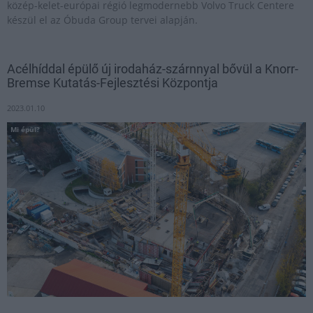
közép-kelet-európai régió legmodernebb Volvo Truck Centere
készül el az Óbuda Group tervei alapján.
Acélhíddal épülő új irodaház-szárnnyal bővül a Knorr-
Bremse Kutatás-Fejlesztési Központja
2023.01.10
Mi épül?