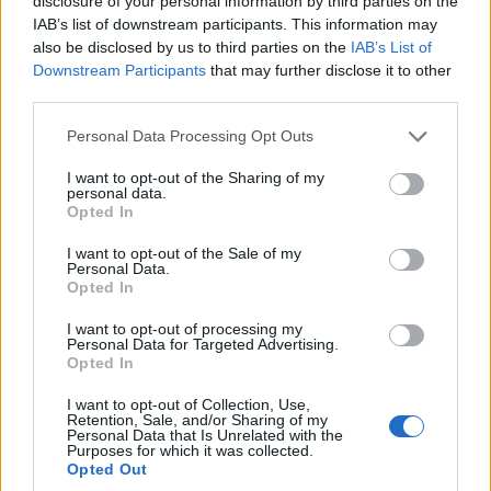
disclosure of your personal information by third parties on the
IAB’s list of downstream participants. This information may
also be disclosed by us to third parties on the
IAB’s List of
Downstream Participants
that may further disclose it to other
third parties.
Please note that this website/app uses one or more Google
Personal Data Processing Opt Outs
services and may gather and store information including but
not limited to your visit or usage behaviour. You may click to
I want to opt-out of the Sharing of my
personal data.
grant or deny consent to Google and its third-party tags to
Opted In
A 26 ezer négyzetméteres csarnokban évente mintegy kétmillió
use your data for below specified purposes in below Google
alkatrészt gyártanak majd.
consent section.
I want to opt-out of the Sale of my
Personal Data.
Opted In
Két hét múlva elkezdődnek a debreceni BMW-gyár
I want to opt-out of processing my
építési munkálatai
Personal Data for Targeted Advertising.
Opted In
2020.01.30
I want to opt-out of Collection, Use,
Mi épül?
Retention, Sale, and/or Sharing of my
Personal Data that Is Unrelated with the
Purposes for which it was collected.
Opted Out