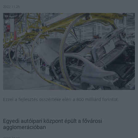
2022.11.25
Mi épül?
Ezzel a fejlesztés összértéke eléri a 800 milliárd forintot.
Egyedi autóipari központ épült a fővárosi
agglomerációban