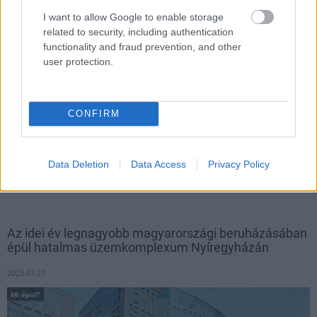
I want to allow Google to enable storage
related to security, including authentication
functionality and fraud prevention, and other
user protection.
CONFIRM
A West Hungária Bau Kft. generálkivitelezésében épülő
Data Deletion
Data Access
Privacy Policy
termelési központ előregyártott szerkezetének építési munkáit
a Grabarics Kft. végezte el.
Az idei év legnagyobb magyarországi beruházásában
épül hatalmas üzemkomplexum Nyíregyházán
2023.07.27
Mi épül?