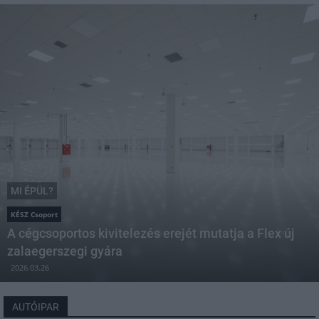
MI ÉPÜL?
KÉSZ Csoport
A cégcsoportos kivitelezés erejét mutatja a Flex új
zalaegerszegi gyára
2026.03.26
AUTÓIPAR