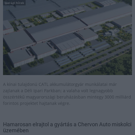
Iparági hírek
A kínai tulajdonú CATL akkumulátorgyár munkálatai már
zajlanak a Déli Ipari Parkban; a valaha volt legnagyobb
összértékű magyarországi beruházásban mintegy 3000 milliárd
forintos projektet hajtanak végre.
Hamarosan elrajtol a gyártás a Chervon Auto miskolci
üzemében