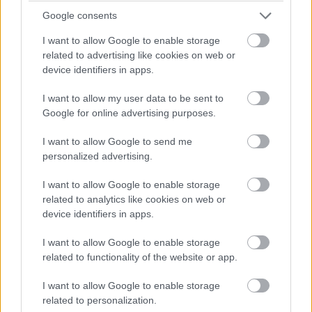
Google consents
I want to allow Google to enable storage
related to advertising like cookies on web or
device identifiers in apps.
I want to allow my user data to be sent to
Google for online advertising purposes.
A HBM munkájával megindul a cölöpözés a jövőbeni üzem
I want to allow Google to send me
területén, ahol az előkészítés még tavaly januárban
personalized advertising.
elkezdődött.
I want to allow Google to enable storage
related to analytics like cookies on web or
Egyedülálló technológiával épül Győrben autóipari
device identifiers in apps.
központ
I want to allow Google to enable storage
2019.09.18
related to functionality of the website or app.
Mi épül?
I want to allow Google to enable storage
related to personalization.