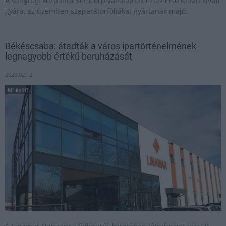
A sanghaji központú Semcorp vállalatnak ez az első Kínán kívüli
gyára, az üzemben szeparátorfóliákat gyártanak majd.
Békéscsaba: átadták a város ipartörténelmének
legnagyobb értékű beruházását
2020.02.12
Mi épül?