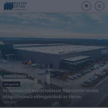
IPARÁGI HÍREK
előregyártás
Az autóiparból hozott tudással fejlesztette tovább
világszínvonalú előregyártását az Ineton
2026.06.11