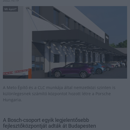
2022.10.19
Mi épül?
A Meto Építő és a CLC munkája által nemzetközi szinten is
különlegesnek számító központot hozott létre a Porsche
Hungaria.
A Bosch-csoport egyik legjelentősebb
fejlesztőközpontját adták át Budapesten