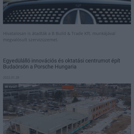
Hivatalosan is átadták a B Build & Trade Kft. munkájával
megvalósult szervizüzemet.
Egyedülálló innovációs és oktatási centrumot épít
Budaörsön a Porsche Hungaria
2022.01.28
Mi épül?