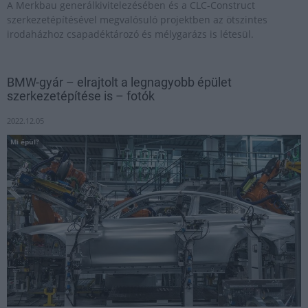
A Merkbau generálkivitelezésében és a CLC-Construct
szerkezetépítésével megvalósuló projektben az ötszintes
irodaházhoz csapadéktározó és mélygarázs is létesül.
BMW-gyár – elrajtolt a legnagyobb épület
szerkezetépítése is – fotók
2022.12.05
Mi épül?