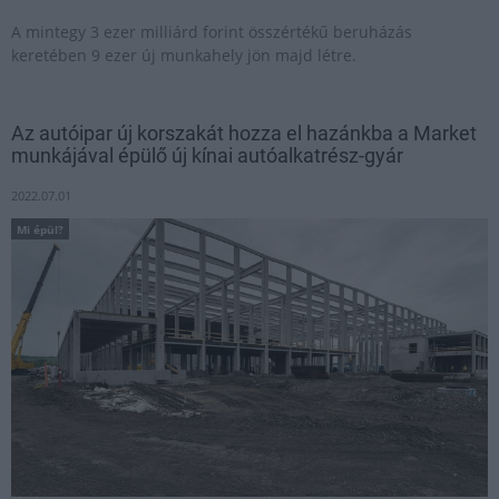
A mintegy 3 ezer milliárd forint összértékű beruházás
keretében 9 ezer új munkahely jön majd létre.
Az autóipar új korszakát hozza el hazánkba a Market
munkájával épülő új kínai autóalkatrész-gyár
2022.07.01
Mi épül?